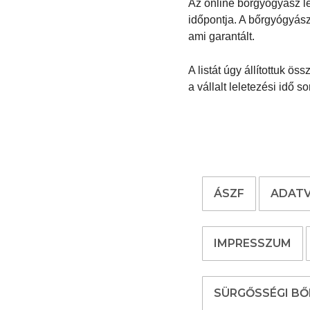
Az online bőrgyógyász lel
időpontja. A bőrgyógyász
ami garantált.
A listát úgy állítottuk ö
a vállalt leletezési idő s
ÁSZF
ADATV
IMPRESSZUM
SÜRGŐSSÉGI B