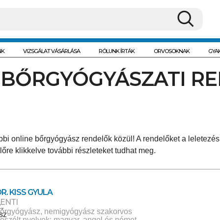
NK
VIZSGÁLAT VÁSÁRLÁSA
RÓLUNK ÍRTÁK
ORVOSOKNAK
GYA
 BŐRGYÓGYÁSZATI R
bbi online bőrgyógyász rendelők közül! A rendelőket a leletezési
lőre klikkelve további részleteket tudhat meg.
R. KISS GYULA
LENTI
őrgyógyász, nemigyógyász szakorvos
eszélt nyelvek: magyar, angol és német