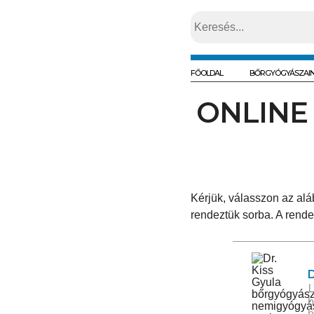
FŐOLDAL
BŐRGYÓGYÁSZAI
ONLINE
Kérjük, válasszon az alá
rendeztük sorba. A rende
D
b
b