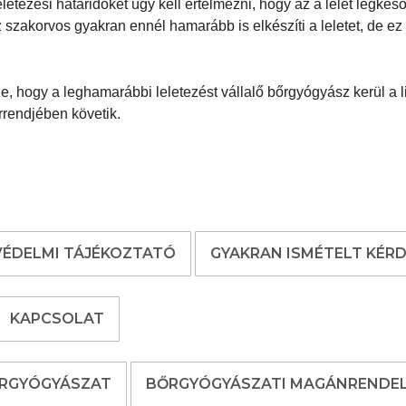
etezési határidőket úgy kell értelmezni, hogy az a lelet legkés
 szakorvos gyakran ennél hamarább is elkészíti a leletet, de ez 
ssze, hogy a leghamarábbi leletezést vállalő bőrgyógyász kerül a l
orrendjében követik.
ÉDELMI TÁJÉKOZTATÓ
GYAKRAN ISMÉTELT KÉR
KAPCSOLAT
ŐRGYÓGYÁSZAT
BŐRGYÓGYÁSZATI MAGÁNRENDE