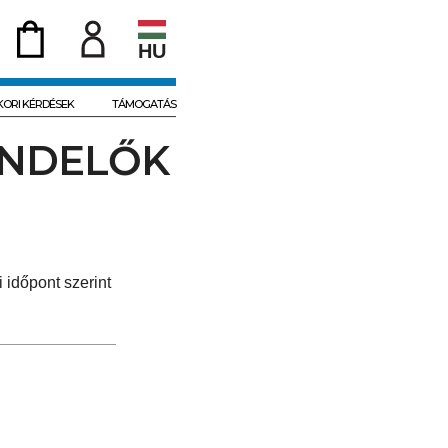
HU
KORI KÉRDÉSEK
TÁMOGATÁS
ENDELŐK
 időpont szerint