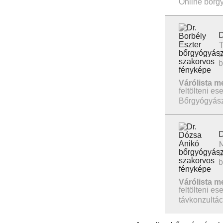
Online bőrgy
b
b
Várólista m
feltölteni ese
Bőrgyógyásza
b
b
Várólista m
feltölteni ese
távkonzultác