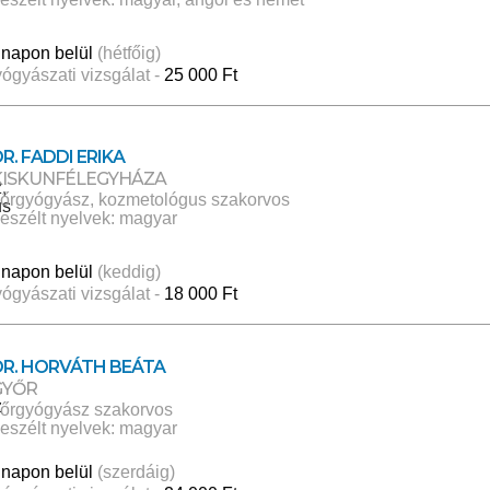
 napon belül
(hétfőig)
ógyászati vizsgálat -
25 000 Ft
R. FADDI ERIKA
KISKUNFÉLEGYHÁZA
őrgyógyász, kozmetológus szakorvos
eszélt nyelvek: magyar
 napon belül
(keddig)
ógyászati vizsgálat -
18 000 Ft
DR. HORVÁTH BEÁTA
GYŐR
őrgyógyász szakorvos
eszélt nyelvek: magyar
 napon belül
(szerdáig)