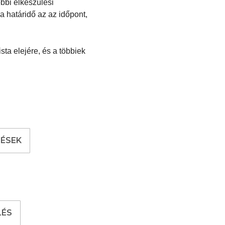
őbbi elkészülési
a határidő az az időpont,
ista elejére, és a többiek
DÉSEK
LÉS