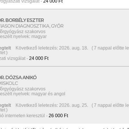
ógyászati vizsgálat -
24 000 Ft
DR. BORBÉLY ESZTER
TIASON DIAGNOSZTIKA, GYŐR
őrgyógyász szakorvos
eszélt nyelvek: magyar
egtelt
Következő leletezés: 2026. aug. 18. ( 7 nappal előtte l
tet )
ti vizsgálat -
24 000 Ft
DR. DÓZSA ANIKÓ
MISKOLC
őrgyógyász szakorvos
eszélt nyelvek: magyar és angol
egtelt
Következő leletezés: 2026. aug. 25. ( 7 nappal előtte l
tet )
ió interneten keresztül -
26 000 Ft